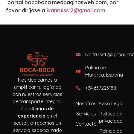
portal bocaboca.medpaginasweb.com, por
favor diríjase a
ivanruiss12@gmail.com
Contacto
ivanruiss12@gmail.co
Palma de
Mallorca, España
Nos dedicamos a
simplificar tu logística
+34 637223188
con nuestros servicios
Menú
de transporte integral.
Nosotros
Aviso Legal
Con
4 años de
Servicios
Política de
experiencia
en el
privacidad
sector, ofrecemos un
Contacto
servicio especializado
Política de