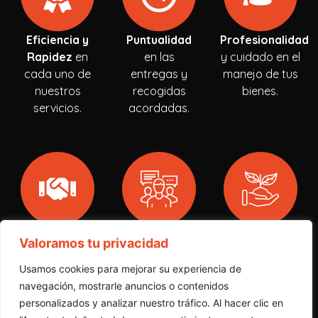
Eficiencia y
Puntualidad
Profesionalidad
Rapidez
en
en las
y cuidado en el
cada uno de
entregas y
manejo de tus
nuestros
recogidas
bienes.
servicios.
acordadas.
Fiabilidad y
Atención al
Responsabilidad
Valoramos tu privacidad
Confianza
en
Cliente
Ambiental
en
nuestras
personalizada
la gestión de
Usamos cookies para mejorar su experiencia de
promesas y
y
residuos y
navegación, mostrarle anuncios o contenidos
compromisos.
comunicación
escombros.
personalizados y analizar nuestro tráfico. Al hacer clic en