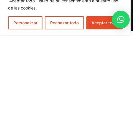
clara.
“Aceptar todo” usted da su consentimiento a nuestro uso
de las cookies.
Personalizar
Rechazar todo
Aceptar todo
¿Por qué somos
los mejores?
En Boca-Boca, no solo transportamos objetos, sino que
cuidamos de ellos como si fueran nuestros. Nuestro
compromiso con la
profesionalidad
y
cuidado
durante
cada servicio nos ha permitido construir una sólida
reputación en Palma de Mallorca y más allá. Nos
diferenciamos por nuestra
eficiencia
y
rapidez
,